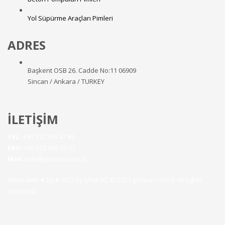
Yol Süpürme Araçları Pimleri
ADRES
Başkent OSB 26. Cadde No:11 06909
Sincan / Ankara / TURKEY
İLETİŞİM
TEL:
+90 312 395 47 49
FAX:
+90 312 395 47 67
Mail:
info@pimsun.com.tr
Made with ♥ by & SEO by
UfukOZ
© 2021 pimsun.com.tr All rights
reserved.